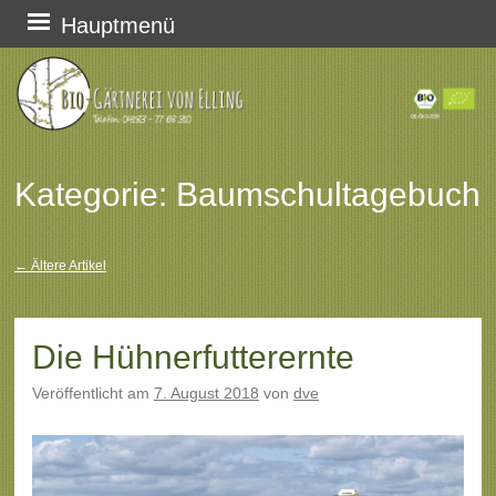
Zum
Hauptmenü
Inhalt
springen
Kategorie:
Baumschultagebuch
←
Ältere Artikel
Beitragsnavigation
Die Hühnerfutterernte
Veröffentlicht am
7. August 2018
von
dve