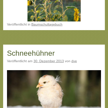
Veröffentlicht
in
Baumschultagebuch
Schneehühner
Veröffentlicht am
30. Dezember 2013
von
dve