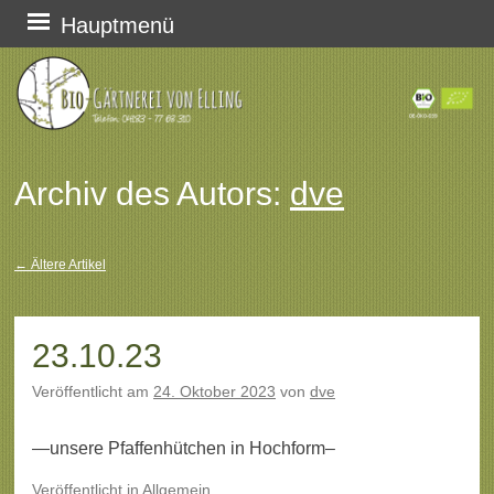
Zum
Hauptmenü
Inhalt
springen
Archiv des Autors:
dve
←
Ältere Artikel
Beitragsnavigation
23.10.23
Veröffentlicht am
24. Oktober 2023
von
dve
—unsere Pfaffenhütchen in Hochform–
Veröffentlicht
in
Allgemein