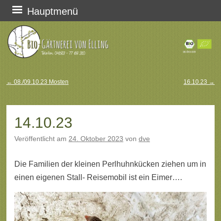
Zum
Hauptmenü
Inhalt
springen
←
08./09.10.23 Mosten
16.10.23
→
Beitragsnavigation
14.10.23
Veröffentlicht am
24. Oktober 2023
von
dve
Die Familien der kleinen Perlhuhnkücken ziehen um in
einen eigenen Stall- Reisemobil ist ein Eimer….