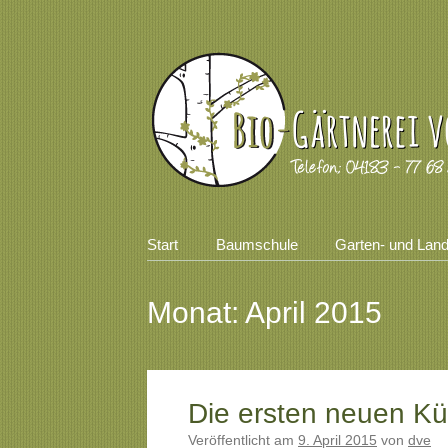
Zum
Start
Baumschule
Garten- und Lan
Inhalt
Hauptmenü
springen
Monat:
April 2015
Die ersten neuen Kü
Beitragsnavigation
Veröffentlicht am
9. April 2015
von
dve