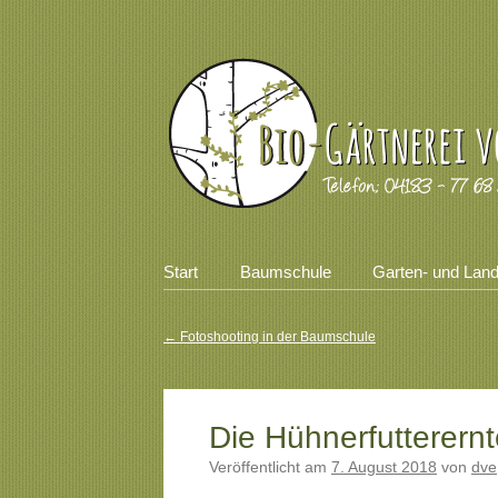
Zum
Start
Baumschule
Garten- und Lan
Inhalt
Hauptmenü
springen
←
Fotoshooting in der Baumschule
Beitragsnavigation
Die Hühnerfutterernt
Veröffentlicht am
7. August 2018
von
dve