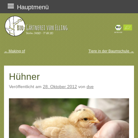
Zum
Hauptmenü
Inhalt
springen
←
Making of
Tiere in der Baumschule
→
Beitragsnavigation
Hühner
Veröffentlicht am
28. Oktober 2012
von
dve