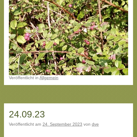
Veröffentlicht
in
Allgemein
24.09.23
Veröffentlicht am
24. September 2023
von
dve